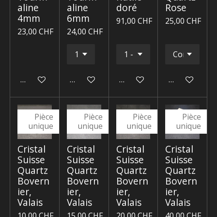
aline
aline
doré
Rose
4mm
6mm
91,00 CHF
25,00 CHF
23,00 CHF
24,00 CHF
Ajouter au panier
Ajouter au panier
Ajouter au panier
Ajouter au p
Pièce
Pièce
Pièce
Pièce
unique
unique
unique
unique
Cristal
Cristal
Cristal
Cristal
Suisse
Suisse
Suisse
Suisse
Quartz
Quartz
Quartz
Quartz
Bovern
Bovern
Bovern
Bovern
ier,
ier,
ier,
ier,
Valais
Valais
Valais
Valais
10,00 CHF
15,00 CHF
20,00 CHF
40,00 CHF