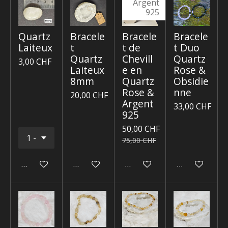
Argent
925
Quartz
Bracele
Bracele
Bracele
Laiteux
t
t de
t Duo
Quartz
Chevill
Quartz
3,00 CHF
Laiteux
e en
Rose &
8mm
Quartz
Obsidie
Rose &
nne
20,00 CHF
Argent
33,00 CHF
925
50,00 CHF
75,00 CHF
Ajouter au panier
Ajouter au panier
Ajouter au panier
Ajouter au p