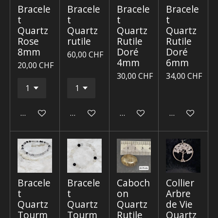
Bracele
Bracele
Bracele
Bracele
t
t
t
t
Quartz
Quartz
Quartz
Quartz
Rose
rutile
Rutile
Rutile
8mm
Doré
Doré
60,00 CHF
4mm
6mm
20,00 CHF
30,00 CHF
34,00 CHF
Ajouter au panier
Ajouter au panier
Ajouter au panier
Ajouter au p
Bracele
Bracele
Caboch
Collier
t
t
on
Arbre
Quartz
Quartz
Quartz
de Vie
Tourm
Tourm
Rutile
Quartz