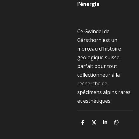
l'énergie
.
Ce Gwindel de
Gärsthorn est un
morceau d'histoire
géologique suisse,
parfait pour tout
collectionneur à la
recherche de
spécimens alpins rares
et esthétiques.
P
P
P
P
a
a
a
a
r
r
r
r