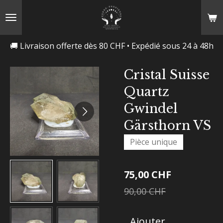
Passer
au
contenu
🚚 Livraison offerte dès 80 CHF • Expédié sous 24 à 48h
principal
Cristal Suisse
Quartz
Gwindel
Gärsthorn VS
Pièce unique
75,00 CHF
90,00 CHF
Ajouter