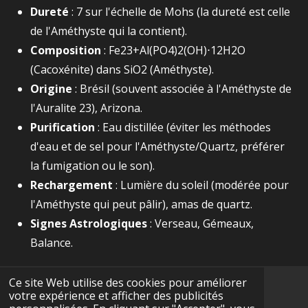
Dureté
:
7
sur l'échelle de Mohs (la dureté est celle
de l'Améthyste qui la contient).
Composition
:
Fe23+​Al(PO4​)2​(OH)⋅12H2​O
(Cacoxénite) dans
SiO2​
(Améthyste).
Origine
: Brésil (souvent associée à l'Améthyste de
l'Auralite 23), Arizona.
Purification
: Eau distillée (éviter les méthodes
d'eau et de sel pour l'Améthyste/Quartz, préférer
la fumigation ou le son).
Rechargement
: Lumière du soleil (modérée pour
l'Améthyste qui peut pâlir), amas de quartz.
Signes Astrologiques
: Verseau, Gémeaux,
Balance.
Ce site Web utilise des cookies pour améliorer
votre expérience et afficher des publicités
F
I
Y
T
W