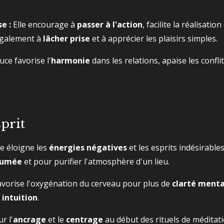
e :
Elle encourage à
passer à l'action
, facilite la réalisatio
 également à
lâcher prise
et à apprécier les plaisirs simples.
ce favorise l'
harmonie
dans les relations, apaise les confli
sprit
le éloigne les
énergies négatives
et les esprits indésirable
 fumée
et pour purifier l'atmosphère d'un lieu.
avorise l'oxygénation du cerveau pour plus de
clarté menta
n
intuition
.
r l'
ancrage
et le
centrage
au début des rituels de méditati