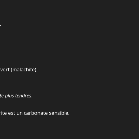
e
vert (malachite).
te plus tendres
.
rite est un carbonate sensible.