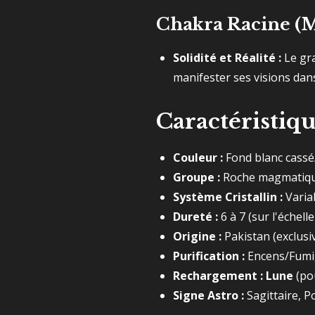
Chakra Racine (
Solidité et Réalité :
Le gra
manifester ses visions dans
Caractéristiq
Couleur :
Fond blanc cassé/g
Groupe :
Roche magmatique 
Système Cristallin :
Varia
Dureté :
6 à 7 (sur l'échel
Origine :
Pakistan (exclus
Purification :
Encens/Fumig
Rechargement :
Lune
(pou
Signe Astro :
Sagittaire, P