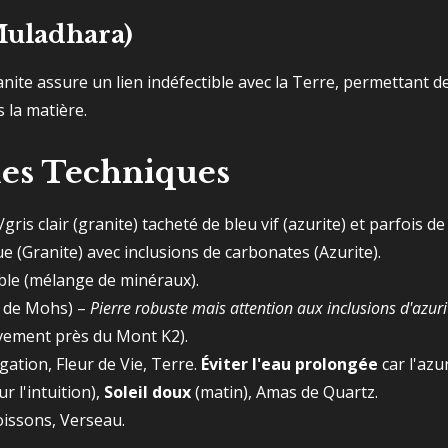
Muladhara)
nite assure un lien indéfectible avec la Terre, permettant d
 la matière.
ues Techniques
ris clair (granite) tacheté de bleu vif (azurite) et parfois de 
(Granite) avec inclusions de carbonates (Azurite).
ble (mélange de minéraux).
le de Mohs) –
Pierre robuste mais attention aux inclusions d'azuri
ivement près du Mont K2).
ation, Fleur de Vie, Terre.
Éviter l'eau prolongée
car l'azu
r l'intuition),
Soleil doux
(matin), Amas de Quartz.
oissons, Verseau.