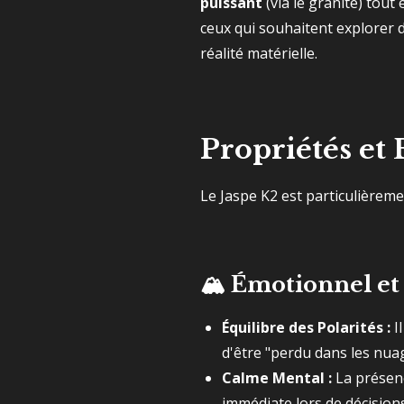
puissant
(via le granite) tout
ceux qui souhaitent explorer d
réalité matérielle.
Propriétés et 
Le Jaspe K2 est particulièremen
🏔️
Émotionnel et 
Équilibre des Polarités :
Il
d'être "perdu dans les nua
Calme Mental :
La présenc
immédiate lors de décisions 