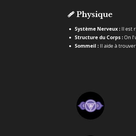
🩹
Physique
Système Nerveux :
Il est
Structure du Corps :
On l'
Sommeil :
Il aide à trouve