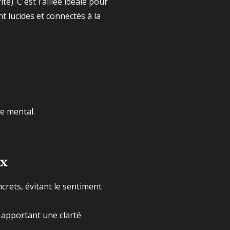
ite). C'est l'alliée idéale pour
t lucides et connectés à la
le mental.
ix
ncrets, évitant le sentiment
 apportant une clarté