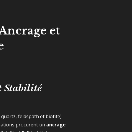
l'Ancrage et
e
t Stabilité
uartz, feldspath et biotite)
brations procurent un
ancrage