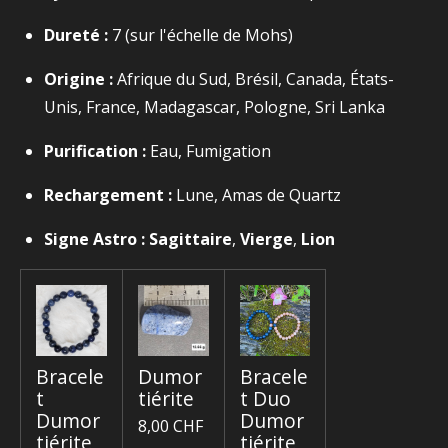
Dureté :
7
(sur l'échelle de Mohs)
Origine :
Afrique du Sud, Brésil, Canada, États-
Unis, France, Madagascar, Pologne, Sri Lanka
Purification :
Eau, Fumigation
Rechargement :
Lune, Amas de Quartz
Signe Astro :
Sagittaire
,
Vierge
,
Lion
Bracele
Dumor
Bracele
t
tiérite
t Duo
Dumor
Dumor
8,00 CHF
tiérite
tiérite