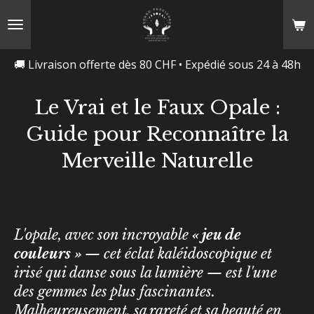
Passer
au
contenu
🚚 Livraison offerte dès 80 CHF • Expédié sous 24 à 48h
principal
Le Vrai et le Faux Opale :
Guide pour Reconnaître la
Merveille Naturelle
L'opale, avec son incroyable
« jeu de
couleurs »
— cet éclat kaléidoscopique et
irisé qui danse sous la lumière — est l'une
des gemmes les plus fascinantes.
Malheureusement, sa rareté et sa beauté en