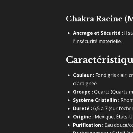
Chakra Racine (
Ancrage et Sécurité :
Il s
l'insécurité matérielle.
Caractéristiq
Couleur :
Fond gris clair, 
d'araignée.
Groupe :
Quartz (Quartz mic
Système Cristallin :
Rhomb
Dureté :
6,5 à 7 (sur l'éch
Origine :
Mexique, États-Un
Purification :
Eau douce/co