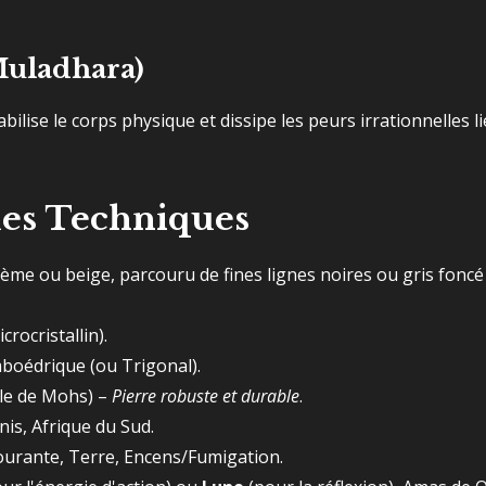
Muladhara)
tabilise le corps physique et dissipe les peurs irrationnelles l
ues Techniques
crème ou beige, parcouru de fines lignes noires ou gris fonc
rocristallin).
oédrique (ou Trigonal).
elle de Mohs) –
Pierre robuste et durable
.
is, Afrique du Sud.
urante, Terre, Encens/Fumigation.