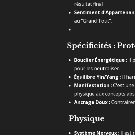
résultat final.
Sentiment d'Appartenanc
au "Grand Tout".
Spécificités : Pro
Bouclier Énergétique :
Il 
pour les neutraliser.
Équilibre Yin/Yang :
Il har
Manifestation :
C'est une 
physique aux concepts abst
Ancrage Doux :
Contraireme
Physique
Système Nerveux :
Il est