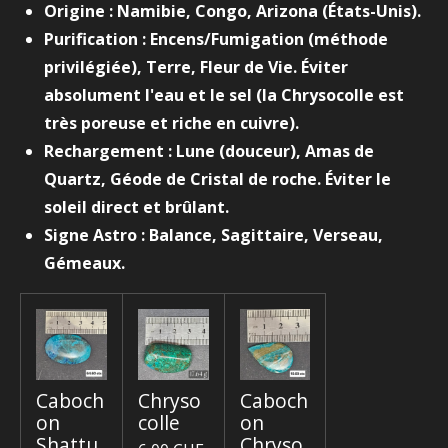
Origine : Namibie, Congo, Arizona (États-Unis).
Purification : Encens/Fumigation (méthode
privilégiée), Terre, Fleur de Vie. Éviter
absolument l'eau et le sel (la Chrysocolle est
très poreuse et riche en cuivre).
Rechargement : Lune (douceur), Amas de
Quartz, Géode de Cristal de roche. Éviter le
soleil direct et brûlant.
Signe Astro : Balance, Sagittaire, Verseau,
Gémeaux.
Caboch
Chryso
Caboch
on
colle
on
Shattu
Chryso