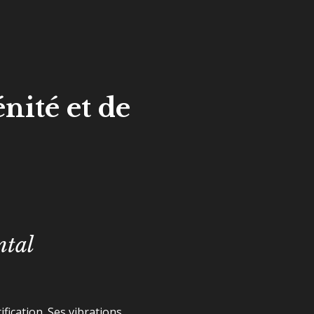
énité et de
ntal
ification. Ses vibrations