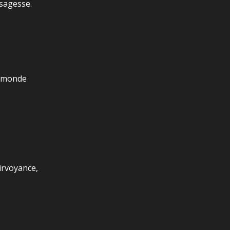
 sagesse.
au monde
airvoyance,