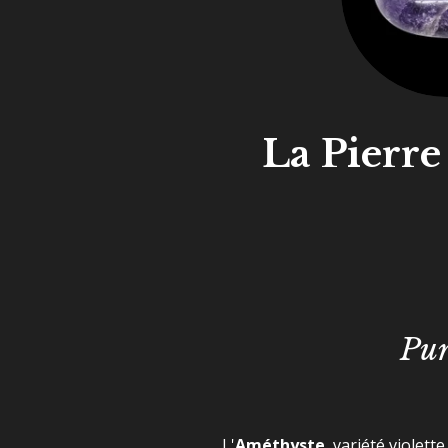
La Pierre 
Pur
L'
Améthyste
, variété violett