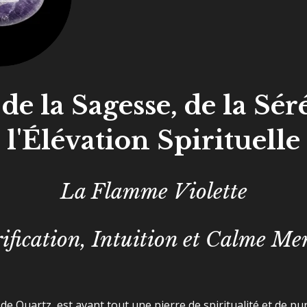
de la Sagesse, de la Sér
l'Élévation Spirituelle
La Flamme Violette
ification, Intuition et Calme Me
e de Quartz, est avant tout une pierre de spiritualité et de pur