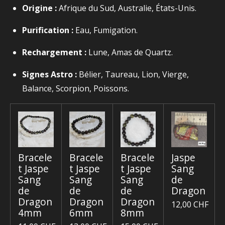
Origine :
Afrique du Sud, Australie, États-Unis.
Purification :
Eau, Fumigation.
Rechargement :
Lune, Amas de Quartz.
Signes Astro :
Bélier, Taureau, Lion, Vierge,
Balance, Scorpion, Poissons.
Bracele
Bracele
Bracele
Jaspe
t Jaspe
t Jaspe
t Jaspe
Sang
Sang
Sang
Sang
de
de
de
de
Dragon
Dragon
Dragon
Dragon
12,00 CHF
4mm
6mm
8mm