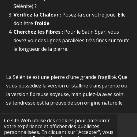
Sélénite) ?
Vérifiez la Chaleur :
Posez-la sur votre joue. Elle
doit être
froide
.
Cherchez les Fibres :
Pour le Satin Spar, vous
devez voir des lignes parallèles très fines sur toute
la longueur de la pierre.
La Sélénite est une pierre d'une grande fragilité. Que
vous possédiez la version cristalline transparente ou
la version fibreuse soyeuse, manipulez-la avec soin :
sa tendresse est la preuve de son origine naturelle.
Ce site Web utilise des cookies pour améliorer
votre expérience et afficher des publicités
F
I
Y
T
W
personnalisées. En cliquant sur "Accepter", vous
a
n
o
i
h