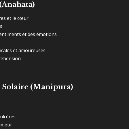
(Anahata)
res et le cœur
us
sentiments et des émotions
micales et amoureuses
préhension
 Solaire (Manipura)
 ulcères
humeur