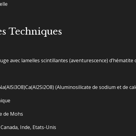
elle
es Techniques
ge avec lamelles scintillantes (aventurescence) d’hématite 
Na(AlSi3​O8​)Ca(Al2​Si2​O8​)
(Aluminosilicate de sodium et de cal
nique
lle de Mohs
Canada, Inde, Etats-Unis