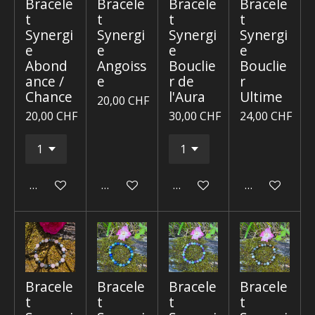
Bracele
Bracele
Bracele
Bracele
t
t
t
t
Synergi
Synergi
Synergi
Synergi
e
e
e
e
Abond
Angoiss
Bouclie
Bouclie
ance /
e
r de
r
Chance
l'Aura
Ultime
20,00 CHF
20,00 CHF
30,00 CHF
24,00 CHF
Ajouter au panier
Ajouter au panier
Ajouter au panier
Ajouter au p
Bracele
Bracele
Bracele
Bracele
t
t
t
t