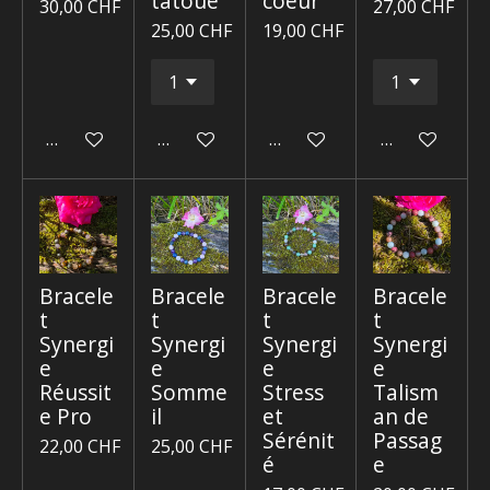
tatoué
coeur
30,00 CHF
27,00 CHF
25,00 CHF
19,00 CHF
Ajouter au panier
Ajouter au panier
Ajouter au panier
Ajouter au p
Bracele
Bracele
Bracele
Bracele
t
t
t
t
Synergi
Synergi
Synergi
Synergi
e
e
e
e
Réussit
Somme
Stress
Talism
e Pro
il
et
an de
Sérénit
Passag
22,00 CHF
25,00 CHF
é
e