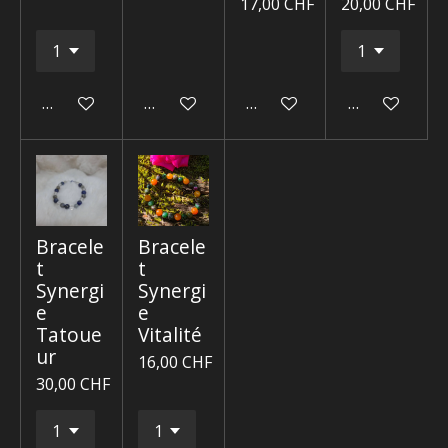
17,00 CHF
20,00 CHF
Ajouter au panier
Ajouter au panier
Ajouter au panier
Ajouter au p
Bracele
Bracele
t
t
Synergi
Synergi
e
e
Tatoue
Vitalité
ur
16,00 CHF
30,00 CHF