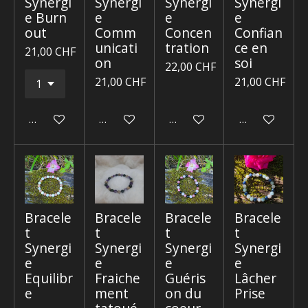
Synergi
Synergi
Synergi
Synergi
e Burn
e
e
e
out
Comm
Concen
Confian
unicati
tration
ce en
21,00 CHF
on
soi
22,00 CHF
21,00 CHF
21,00 CHF
Ajouter au panier
Ajouter au panier
Ajouter au panier
Ajouter au p
Bracele
Bracele
Bracele
Bracele
t
t
t
t
Synergi
Synergi
Synergi
Synergi
e
e
e
e
Equilibr
Fraiche
Guéris
Lâcher
e
ment
on du
Prise