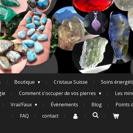
s
Boutique
Cristaux Suisse
Soins énergét
gie
Comment s'occuper de vos pierres
Les miné
Vrai/Faux
Évènements
Blog
Points 
FAQ
contact