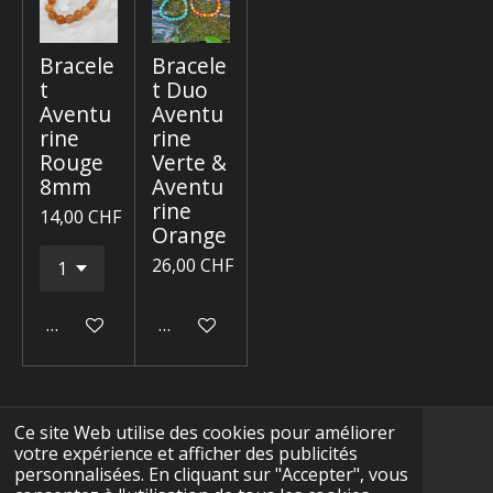
Bracele
Bracele
t
t Duo
Aventu
Aventu
rine
rine
Rouge
Verte &
8mm
Aventu
rine
14,00 CHF
Orange
26,00 CHF
Ajouter au panier
Ajouter au panier
Ce site Web utilise des cookies pour améliorer
votre expérience et afficher des publicités
F
I
Y
T
W
personnalisées. En cliquant sur "Accepter", vous
a
n
o
i
h