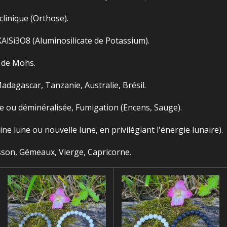
linique (Orthose).
AlSi3​O8​
(Aluminosilicate de Potassium).
e de Mohs.
Madagascar, Tanzanie, Australie, Brésil.
e ou déminéralisée, Fumigation (Encens, Sauge).
ine lune ou nouvelle lune, en privilégiant l'énergie lunaire).
sson, Gémeaux, Vierge, Capricorne.