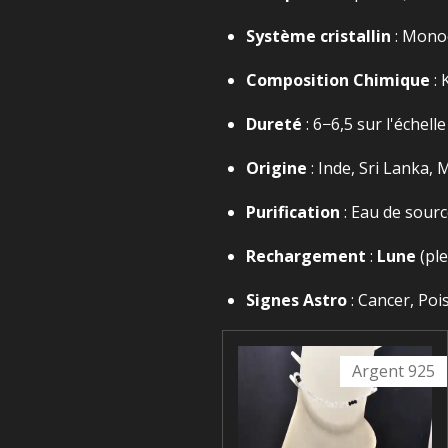
Système cristallin
: Monoc
Composition Chimique
:
K
Dureté
:
6−6,5
sur l'échell
Origine
: Inde, Sri Lanka, 
Purification
: Eau de sourc
Rechargement
:
Lune
(ple
Signes Astro
: Cancer, Poi
Argent 925