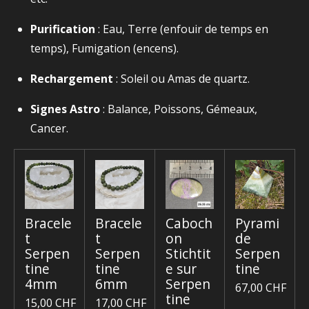
Purification
: Eau, Terre (enfouir de temps en
temps), Fumigation (encens).
Rechargement
: Soleil ou Amas de quartz.
Signes Astro
: Balance, Poissons, Gémeaux,
Cancer.
Bracele
Bracele
Caboch
Pyrami
t
t
on
de
Serpen
Serpen
Stichtit
Serpen
tine
tine
e sur
tine
4mm
6mm
Serpen
67,00 CHF
tine
15,00 CHF
17,00 CHF