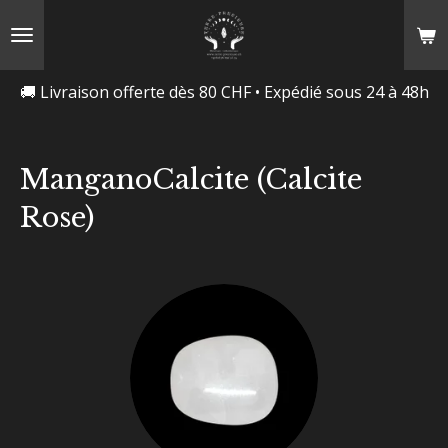
Passer
au
contenu
🚚 Livraison offerte dès 80 CHF • Expédié sous 24 à 48h
principal
ManganoCalcite (Calcite
Rose)