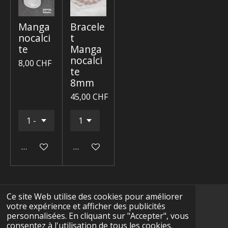
Manga
Bracele
nocalci
t
te
Manga
nocalci
8,00 CHF
te
8mm
45,00 CHF
Ajouter au panier
Ajouter au panier
Ce site Web utilise des cookies pour améliorer
votre expérience et afficher des publicités
F
I
Y
T
W
personnalisées. En cliquant sur "Accepter", vous
a
n
o
i
h
consentez à l'utilisation de tous les cookies.
CGV