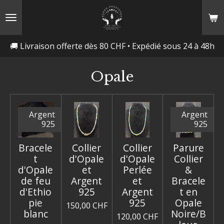
Passer
au
contenu
🚚 Livraison offerte dès 80 CHF • Expédié sous 24 à 48h
principal
Opale
Argent
Argent
925
925
Bracele
Collier
Collier
Parure
t
d'Opale
d'Opale
Collier
d'Opale
et
Perlée
&
de feu
Argent
et
Bracele
d'Ethio
925
Argent
t en
pie
925
Opale
150,00 CHF
blanc
Noire/B
120,00 CHF