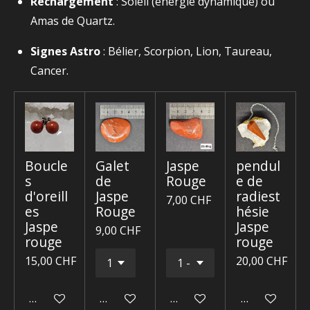
Rechargement
: Soleil (énergie dynamique) ou
Amas de Quartz.
Signes Astro
: Bélier, Scorpion, Lion, Taureau,
Cancer.
Boucle
Galet
Jaspe
pendul
s
de
Rouge
e de
d'oreill
Jaspe
radiest
7,00 CHF
es
Rouge
hésie
Jaspe
Jaspe
9,00 CHF
rouge
rouge
15,00 CHF
20,00 CHF
Ajouter au panier
Ajouter au panier
Ajouter au panier
Ajouter au p