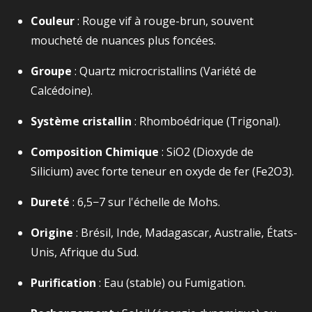
Couleur
: Rouge vif à rouge-brun, souvent
moucheté de nuances plus foncées.
Groupe
: Quartz microcristallins (Variété de
Calcédoine).
Système cristallin
: Rhomboédrique (Trigonal).
Composition Chimique
:
SiO2​
(Dioxyde de
Silicium) avec forte teneur en oxyde de fer (
Fe2​O3​
).
Dureté
:
6,5−7
sur l'échelle de Mohs.
Origine
: Brésil, Inde, Madagascar, Australie, États-
Unis, Afrique du Sud.
Purification
: Eau (stable) ou Fumigation.