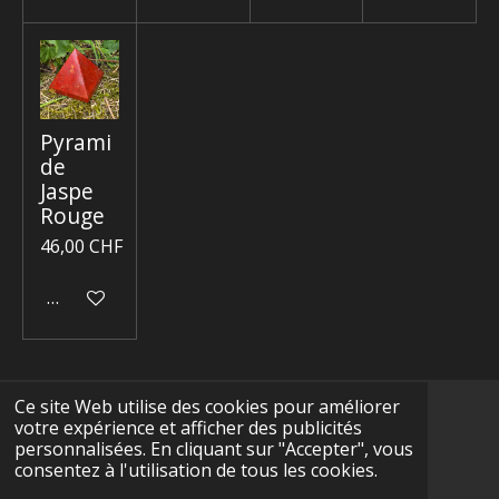
Pyrami
de
Jaspe
Rouge
46,00 CHF
Ajouter au panier
Ce site Web utilise des cookies pour améliorer
votre expérience et afficher des publicités
F
I
Y
T
W
personnalisées. En cliquant sur "Accepter", vous
a
n
o
i
h
consentez à l'utilisation de tous les cookies.
c
s
u
k
a
CGV
e
t
T
T
t
© 2025 - 2026 Terre-Précieuse