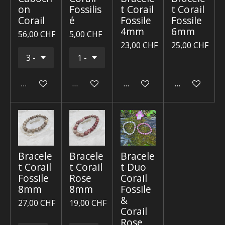
on
Fossilis
t Corail
t Corail
Corail
é
Fossile
Fossile
4mm
6mm
56,00 CHF
5,00 CHF
23,00 CHF
25,00 CHF
Ajouter au panier
Ajouter au panier
Ajouter au panier
Ajouter au p
Bracele
Bracele
Bracele
t Corail
t Corail
t Duo
Fossile
Rose
Corail
8mm
8mm
Fossile
&
27,00 CHF
19,00 CHF
Corail
Rose