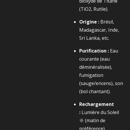
dioxyde de Titane
(
TiO2​
, Rutile).
Origine :
Brésil,
Madagascar, Inde,
Sri Lanka, etc.
Purification :
Eau
courante (eau
déminéralisée),
fumigation
(sauge/encens), son
(bol chantant).
Rechargement
:
Lumière du Soleil
🌞 (matin de
préférence),