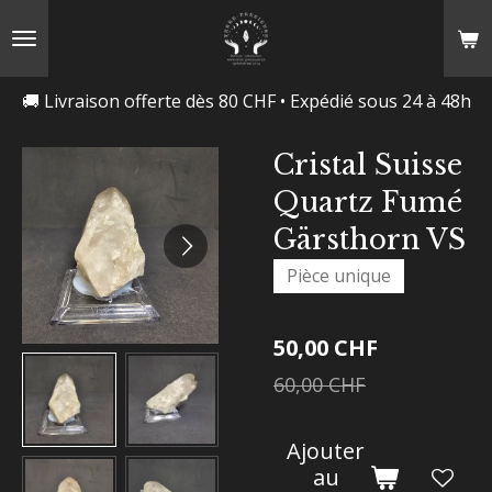
Passer
au
contenu
🚚 Livraison offerte dès 80 CHF • Expédié sous 24 à 48h
principal
Cristal Suisse
Quartz Fumé
Gärsthorn VS
Pièce unique
50,00 CHF
60,00 CHF
Ajouter
au