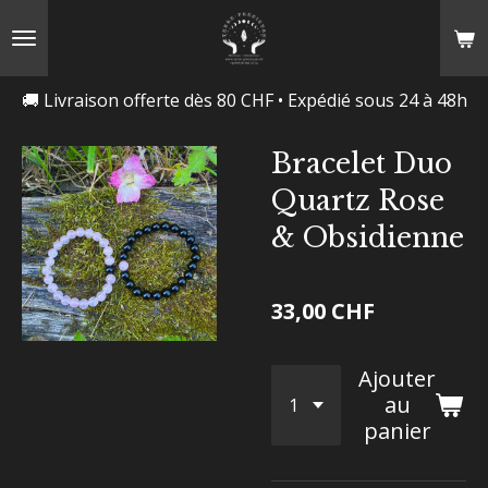
Passer
au
contenu
🚚 Livraison offerte dès 80 CHF • Expédié sous 24 à 48h
principal
Bracelet Duo
Quartz Rose
& Obsidienne
33,00 CHF
Ajouter
au
panier