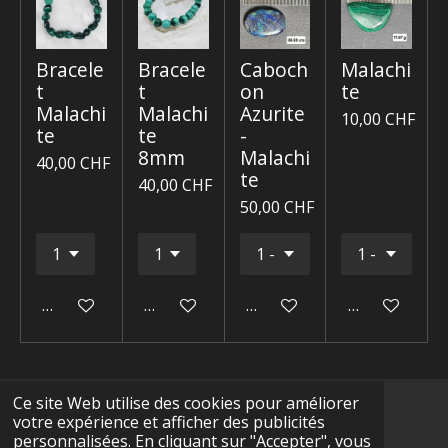
Bracele
Bracele
Caboch
Malachi
t
t
on
te
Malachi
Malachi
Azurite
10,00 CHF
te
te
-
8mm
Malachi
40,00 CHF
te
40,00 CHF
50,00 CHF
Ajouter au panier
Ajouter au panier
Ajouter au panier
Ajouter au p
Ce site Web utilise des cookies pour améliorer
votre expérience et afficher des publicités
F
I
Y
T
W
personnalisées. En cliquant sur "Accepter", vous
a
n
o
i
h