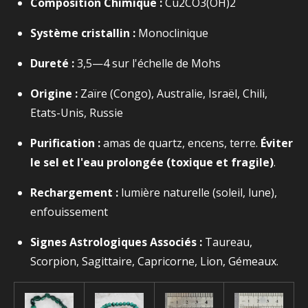
Composition Chimique :
Cu2​CO3​(OH)2​
Système cristallin :
Monoclinique
Dureté :
3,5—4 sur l'échelle de Mohs
Origine :
Zaïre (Congo), Australie, Israël, Chili,
Etats-Unis, Russie
Purification :
amas de quartz, encens, terre.
Éviter
le sel et l'eau prolongée (toxique et fragile)
.
Rechargement :
lumière naturelle (soleil, lune),
enfouissement
Signes Astrologiques Associés :
Taureau,
Scorpion, Sagittaire, Capricorne, Lion, Gémeaux.