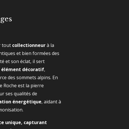
ages
r tout
collectionneur
à la
ntiques et bien formées des
é et son éclat, il sert
 élément décoratif
,
orce des sommets alpins. En
 de Roche est la pierre
r ses qualités de
ation énergétique
, aidant à
monisation.
ce unique, capturant