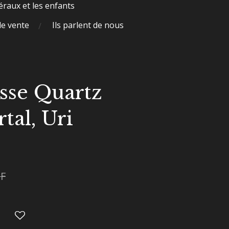
raux et les enfants
de vente
Ils parlent de nous
isse Quartz
tal, Uri
HF