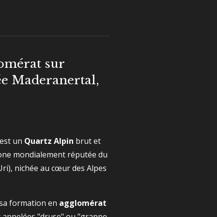
omérat sur
ée Maderanertal,
 est un
Quartz Alpin
brut et
zone mondialement réputée du
ri), nichée au cœur des Alpes
r sa formation en
agglomérat
 appelées "druse" ou "grappe