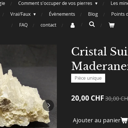
gie
Comment s'occuper de vos pierres
Les miné
Vrai/Faux
Évènements
Blog
Points 
FAQ
contact
Cristal Su
Maderaner
Pièce unique
20,00 CHF
30,00 C
Ajouter au panier