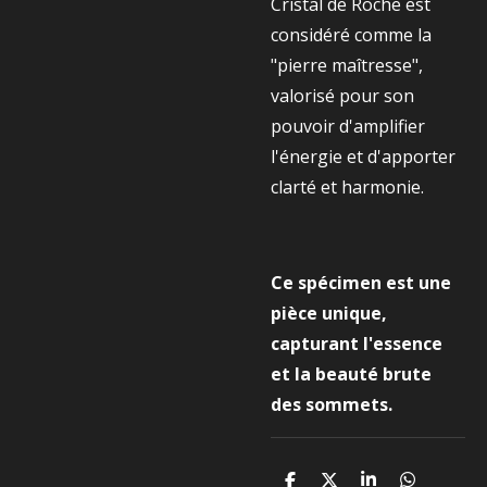
Cristal de Roche est
considéré comme la
"pierre maîtresse",
valorisé pour son
pouvoir d'amplifier
l'énergie et d'apporter
clarté et harmonie.
Ce spécimen est une
pièce unique,
capturant l'essence
et la beauté brute
des sommets.
P
P
P
P