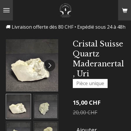
Passer
au
contenu
🚚 Livraison offerte dès 80 CHF • Expédié sous 24 à 48h
principal
Cristal Suisse
Quartz
Maderanertal
, Uri
Pièce unique
15,00 CHF
20,00 CHF
Ajouter