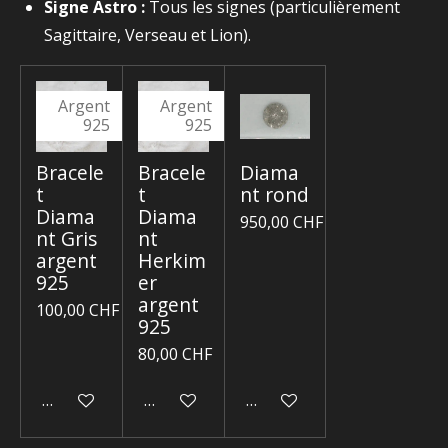
Signe Astro :
Tous les signes (particulièrement
Sagittaire, Verseau et Lion).
Argent
Argent
925
925
Bracele
Bracele
Diama
t
t
nt rond
Diama
Diama
950,00 CHF
nt Gris
nt
argent
Herkim
925
er
argent
100,00 CHF
925
80,00 CHF
Ajouter au panier
Ajouter au panier
Ajouter au panier