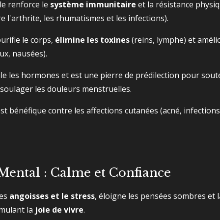
le renforce le
système immunitaire
et la résistance phys
e l'arthrite, les rhumatismes et les infections).
urifie le corps,
élimine les toxines
(reins, lymphe) et améli
aux, nausées).
le les hormones et est une pierre de prédilection pour soute
 soulager les douleurs menstruelles.
est bénéfique contre les affections cutanées (acné, infections
Mental : Calme et Confiance
les
angoisses et le stress
, éloigne les pensées sombres et l
imulant la
joie de vivre
.