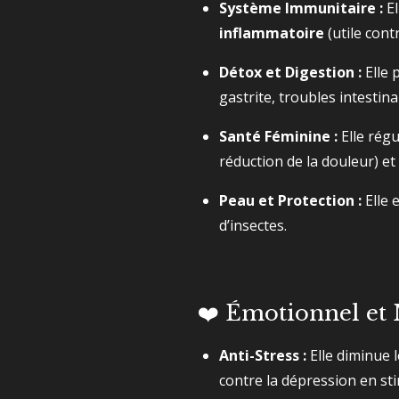
Système Immunitaire :
El
inflammatoire
(utile contr
Détox et Digestion :
Elle p
gastrite, troubles intestin
Santé Féminine :
Elle régu
réduction de la douleur) et
Peau et Protection :
Elle 
d’insectes.
❤️ Émotionnel et 
Anti-Stress :
Elle diminue 
contre la dépression en st