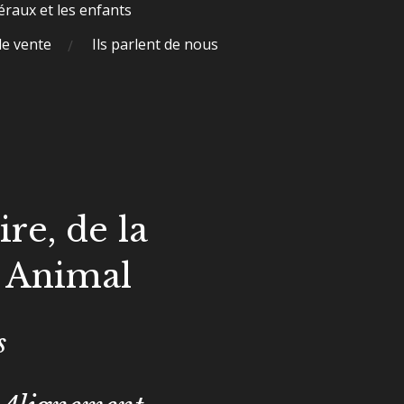
raux et les enfants
de vente
Ils parlent de nous
re, de la
é Animal
s