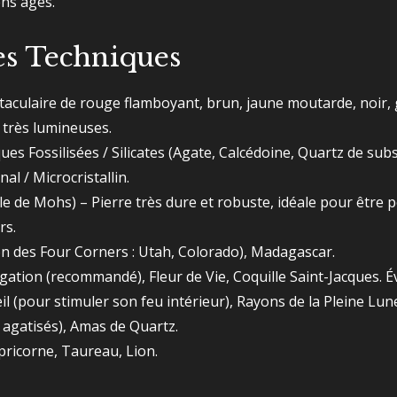
ens âges.
es Techniques
aculaire de rouge flamboyant, brun, jaune moutarde, noir, 
s très lumineuses.
s Fossilisées / Silicates (Agate, Calcédoine, Quartz de subst
al / Microcristallin.
elle de Mohs) – Pierre très dure et robuste, idéale pour être
rs.
n des Four Corners : Utah, Colorado), Madagascar.
tion (recommandé), Fleur de Vie, Coquille Saint-Jacques. Évit
il (pour stimuler son feu intérieur), Rayons de la Pleine Lun
 agatisés), Amas de Quartz.
ricorne, Taureau, Lion.