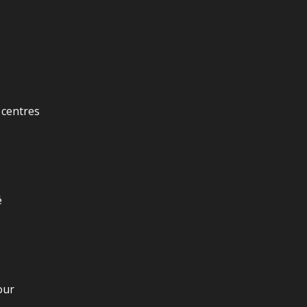
 centres
é
our