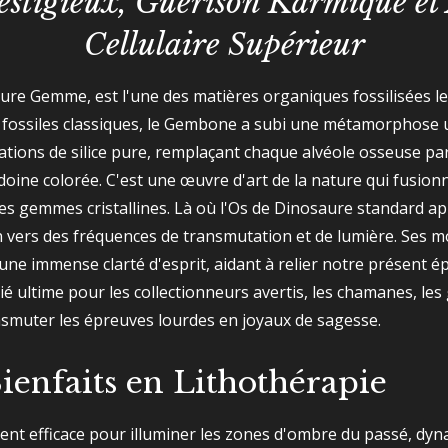
estigieux, Guérison Karmique et
Cellulaire Supérieur
e Gemme, est l'une des matières organiques fossilisées les
fossiles classiques, le Gembone a subi une métamorphose un
rations de silice pure, remplaçant chaque alvéole osseuse par
édoine colorée. C'est une œuvre d'art de la nature qui fusion
des gemmes cristallines. Là où l'Os de Dinosaure standard ap
 vers des fréquences de transmutation et de lumière. Ses m
une immense clarté d'esprit, aidant à relier notre présent
allié ultime pour les collectionneurs avertis, les chamanes, l
nsmuter les épreuves lourdes en joyaux de sagesse.
Bienfaits en Lithothérapie
nt efficace pour illuminer les zones d'ombre du passé, dyn