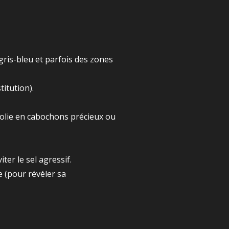
gris-bleu et parfois des zones
itution).
 polie en cabochons précieux ou
er le sel agressif.
e (pour révéler sa