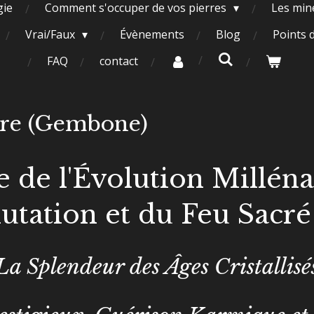
gie
Comment s'occuper de vos pierres
Les miné
Vrai/Faux
Évènements
Blog
Points 
FAQ
contact
ure (Gembone)
e de l'Évolution Millénai
tation et du Feu Sacr
La Splendeur des Âges Cristallisé