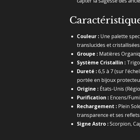
capter la sagesse des anci
Caractéristiqu
Couleur :
Une palette spect
translucides et cristallisée
Groupe :
Matières Organique
Système Cristallin :
Trigon
Dureté :
6,5 à 7 (sur l'éch
portée en bijoux protecteu
Origine :
États-Unis (Régio
Purification :
Encens/Fumiga
Rechargement :
Plein Sole
transparence et ses reflets
Signe Astro :
Scorpion, Cap