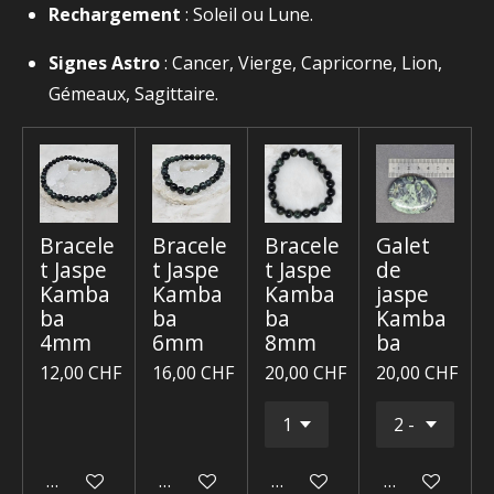
Rechargement
: Soleil ou Lune.
Signes Astro
: Cancer, Vierge, Capricorne, Lion,
Gémeaux, Sagittaire.
Bracele
Bracele
Bracele
Galet
t Jaspe
t Jaspe
t Jaspe
de
Kamba
Kamba
Kamba
jaspe
ba
ba
ba
Kamba
4mm
6mm
8mm
ba
12,00 CHF
16,00 CHF
20,00 CHF
20,00 CHF
Ajouter au panier
Ajouter au panier
Ajouter au panier
Ajouter au p