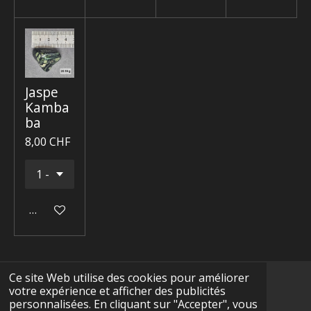
Jaspe
Kamba
ba
8,00 CHF
Ajouter au panier
Ce site Web utilise des cookies pour améliorer
votre expérience et afficher des publicités
F
I
Y
T
W
personnalisées. En cliquant sur "Accepter", vous
a
n
o
i
h