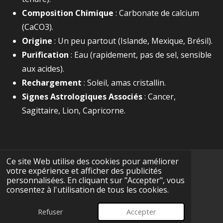
Composition Chimique
: Carbonate de calcium
(
CaCO3​
).
Origine
: Un peu partout (Islande, Mexique, Brésil).
Purification
: Eau (rapidement, pas de sel, sensible
aux acides).
Rechargement
: Soleil, amas cristallin.
Signes Astrologiques Associés
: Cancer,
Sagittaire, Lion, Capricorne.
Ce site Web utilise des cookies pour améliorer
votre expérience et afficher des publicités
F
I
Y
T
W
personnalisées. En cliquant sur "Accepter", vous
a
n
o
i
h
consentez à l'utilisation de tous les cookies.
c
s
u
k
a
CGV
e
t
T
T
t
© 2025 - 2026 Terre-Précieuse
b
a
u
o
s
Refuser
Accepter
Propulsé par
Webador
o
g
b
k
A