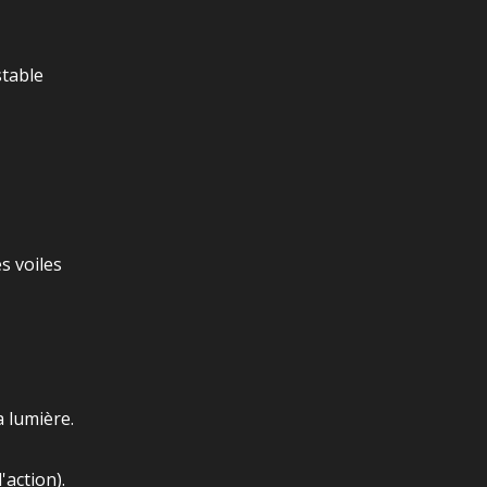
stable
es voiles
a lumière.
'action).