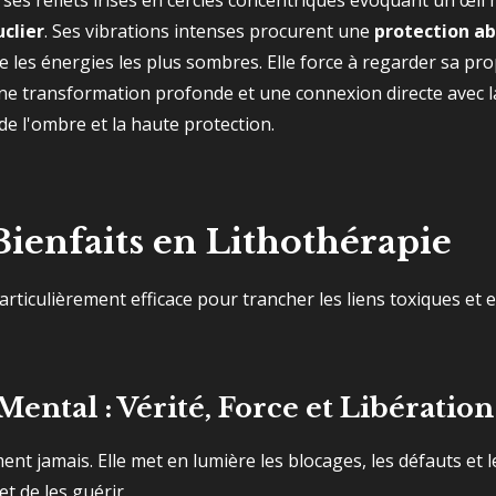
 ses reflets irisés en cercles concentriques évoquant un œil
clier
. Ses vibrations intenses procurent une
protection a
 les énergies les plus sombres. Elle force à regarder sa prop
ne transformation profonde et une connexion directe avec la 
 de l'ombre et la haute protection.
Bienfaits en Lithothérapie
rticulièrement efficace pour trancher les liens toxiques et e
ental : Vérité, Force et Libération
ent jamais. Elle met en lumière les blocages, les défauts et
t de les guérir.