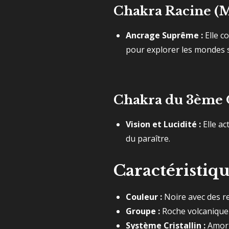
Chakra Racine (
Ancrage Suprême :
Elle c
pour explorer les mondes s
Chakra du 3ème Œ
Vision et Lucidité :
Elle ac
du paraître.
Caractéristiq
Couleur :
Noire avec des ref
Groupe :
Roche volcanique v
Système Cristallin :
Amorph