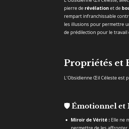
L'Obsidienne Œil Céleste, avec
pierre de
révélation
et de
bou
rempart infranchissable contre
les illusions pour permettre u
de prédilection pour le travail
Propriétés et 
L'Obsidienne Œil Céleste est pa
🛡️
Émotionnel et M
Miroir de Vérité :
Elle ne m
permettre de les affronter e