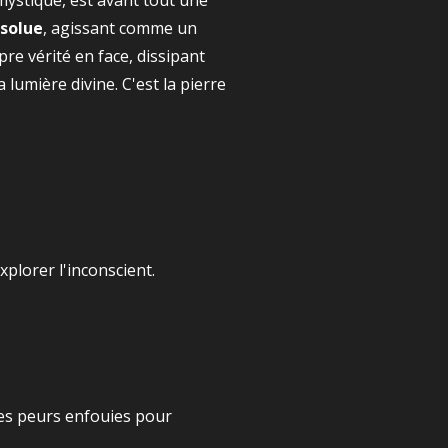
 mystique, est avant tout une
bsolue
, agissant comme un
re vérité en face, dissipant
lumière divine. C'est la pierre
xplorer l'inconscient.
 les peurs enfouies pour