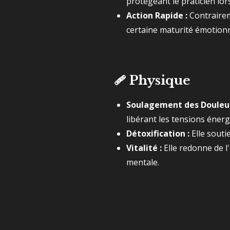
protégeant le praticien lor
Action Rapide :
Contrairem
certaine maturité émotionn
🩹
Physique
Soulagement des Douleur
libérant les tensions énerg
Détoxification :
Elle soutie
Vitalité :
Elle redonne de l'
mentale.