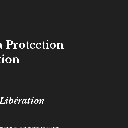
la Protection
tion
 Libération