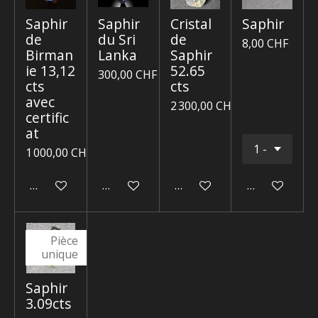
Saphir
Saphir
Cristal
Saphir
de
du Sri
de
8,00 CHF
Birman
Lanka
Saphir
ie 13,12
52.65
300,00 CHF
cts
cts
avec
2 300,00 CHF
certific
at
1 000,00 CHF
Ajouter au panier
Ajouter au panier
Ajouter au panier
Ajouter au p
Pièce
unique
Saphir
3.09cts