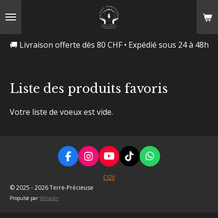
Passer
au
contenu
🚚 Livraison offerte dès 80 CHF • Expédié sous 24 à 48h
principal
Liste des produits favoris
Votre liste de voeux est vide.
F
I
Y
T
W
a
n
o
i
h
c
s
u
k
a
CGV
e
t
T
T
t
© 2025 - 2026 Terre-Précieuse
b
a
u
o
s
Propulsé par
Webador
o
g
b
k
A
o
r
e
p