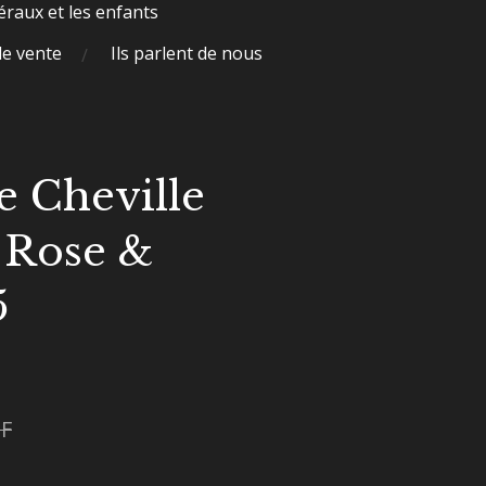
raux et les enfants
de vente
Ils parlent de nous
e Cheville
 Rose &
5
HF