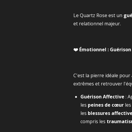
Le Quartz Rose est un
gué
et relationnel majeur.
❤️ Émotionnel : Guériso
C'est la pierre idéale pour
extrêmes et retrouver l'équ
Guérison Affective
: A
les
peines de cœur
les
les
blessures affectiv
compris les
traumatis