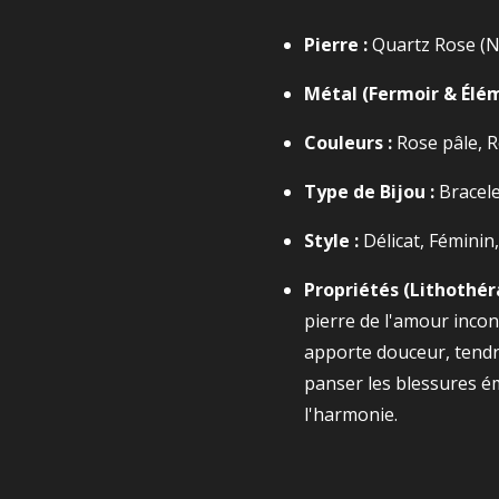
Pierre :
Quartz Rose (Na
Métal (Fermoir & Élém
Couleurs :
Rose pâle, R
Type de Bijou :
Bracelet
Style :
Délicat, Féminin, 
Propriétés (Lithothéra
pierre de l'amour incondi
apporte douceur, tendre
panser les blessures ém
l'harmonie.