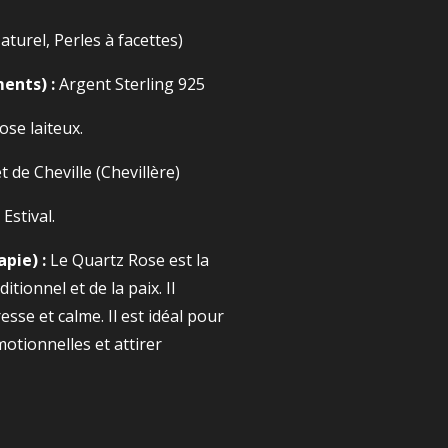
turel, Perles à facettes)
ents) :
Argent Sterling 925
ose laiteux.
 de Cheville (Chevillère)
Estival.
pie) :
Le Quartz Rose est la
tionnel et de la paix. Il
sse et calme. Il est idéal pour
otionnelles et attirer