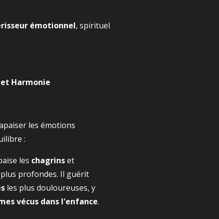
risseur émotionnel
, spirituel
n et Harmonie
 apaiser les émotions
ilibre :
paise les
chagrins
et
 plus profondes. Il guérit
es
les plus douloureuses, y
mes vécus dans l'enfance
.