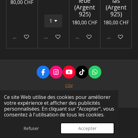
leue
las
80,00 CHF
(Argent
(Argent
925)
925)
180,00 CHF
180,00 CHF
Ajouter au panier
Ajouter au panier
Ajouter au panier
Ajouter au p
F
I
Y
T
W
a
n
o
i
h
c
s
u
k
a
CGV
e
t
T
T
t
© 2025 - 2026 Terre-Précieuse
Ce site Web utilise des cookies pour améliorer
b
a
u
o
s
Propulsé par
Webador
votre expérience et afficher des publicités
o
g
b
k
A
personnalisées. En cliquant sur "Accepter", vous
o
r
e
p
consentez à l'utilisation de tous les cookies.
k
a
p
m
Refuser
Accepter