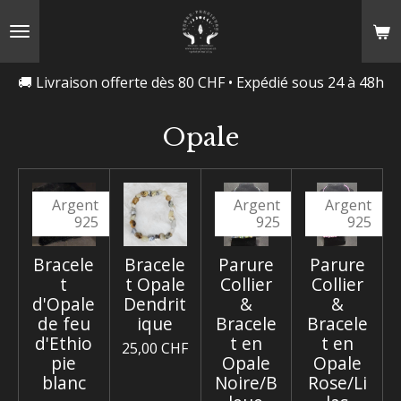
Passer
au
contenu
🚚 Livraison offerte dès 80 CHF • Expédié sous 24 à 48h
principal
Opale
Argent
Argent
Argent
925
925
925
Bracele
Bracele
Parure
Parure
t
t Opale
Collier
Collier
d'Opale
Dendrit
&
&
de feu
ique
Bracele
Bracele
d'Ethio
t en
t en
25,00 CHF
pie
Opale
Opale
blanc
Noire/B
Rose/Li