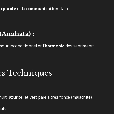
la
parole
et la
communication
claire.
Anahata) :
our inconditionnel et l'
harmonie
des sentiments.
es Techniques
nuit (azurite) et vert pâle à très foncé (malachite).
ate.