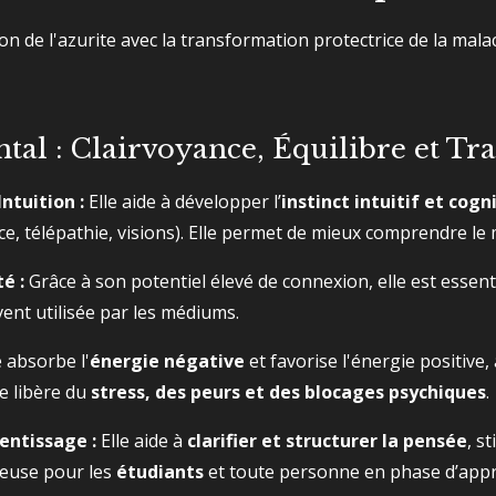
n de l'azurite avec la transformation protectrice de la malac
ental : Clairvoyance, Équilibre et T
ntuition :
Elle aide à développer l’
instinct intuitif et cogni
e, télépathie, visions). Elle permet de mieux comprendre le m
é :
Grâce à son potentiel élevé de connexion, elle est essent
vent utilisée par les médiums.
e absorbe l'
énergie négative
et favorise l'énergie positive,
le libère du
stress, des peurs et des blocages psychiques
.
entissage :
Elle aide à
clarifier et structurer la pensée
, s
euse pour les
étudiants
et toute personne en phase d’appr