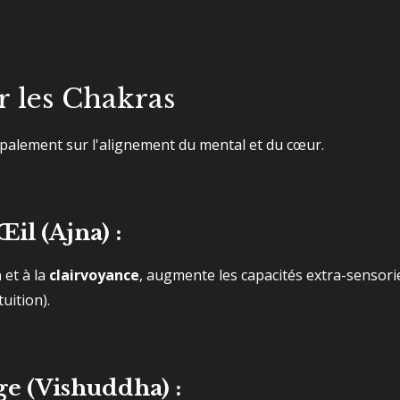
r les Chakras
cipalement sur l'alignement du mental et du cœur.
il (Ajna) :
n
et à la
clairvoyance
, augmente les capacités extra-sensori
uition).
ge (Vishuddha) :