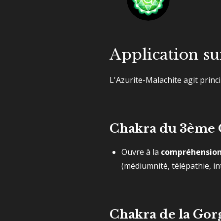
Application su
L'Azurite-Malachite agit prin
Chakra du 3ème Œ
Ouvre à la
compréhensio
(médiumnité, télépathie, int
Chakra de la Gor