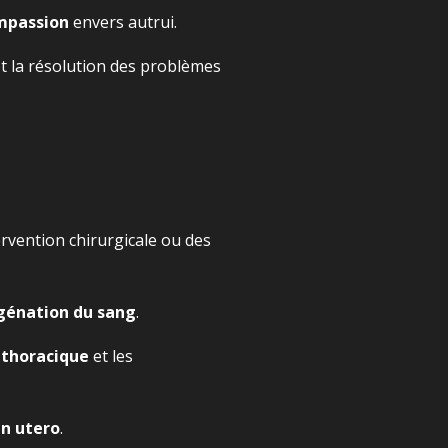
ompassion
envers autrui.
t la résolution des problèmes
rvention chirurgicale ou des
génation du sang
.
e thoracique
et les
n utero
.