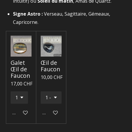
intuitif) ou
Soleil du matin
, Amas de Quartz.
Signe Astro :
Verseau, Sagittaire, Gémeaux,
Capricorne.
Galet
Œil de
Œil de
Faucon
Faucon
10,00 CHF
17,00 CHF
Ajouter au panier
Ajouter au panier