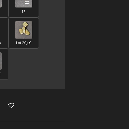
15
B
Lot 20g C
E