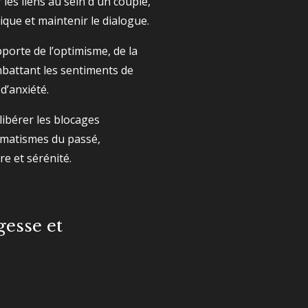
les liens au sein d'un couple,
ique et maintenir le dialogue.
pporte de l’optimisme, de la
combattant les sentiments de
 d’anxiété.
 libérer les blocages
umatismes du passé,
re et sérénité.
gesse et