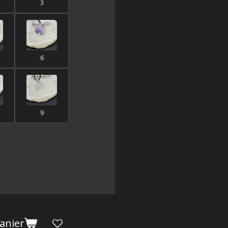
3
6
9
anier