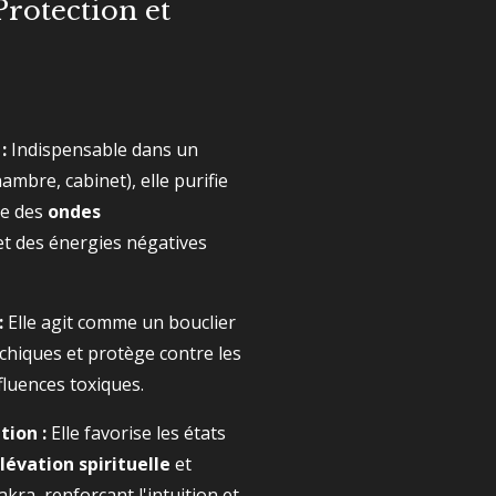
 Protection et
:
Indispensable dans un
hambre, cabinet), elle purifie
e des
ondes
et des énergies négatives
:
Elle agit comme un bouclier
chiques et protège contre les
fluences toxiques.
tion :
Elle favorise les états
lévation spirituelle
et
kra, renforçant l'intuition et