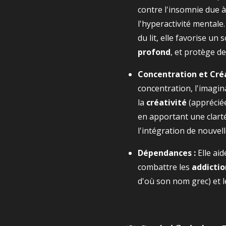
contre l'insomnie due à 
l'hyperactivité mentale.
du lit, elle favorise un
profond
, et protège d
Concentration et Créa
concentration, l'imagin
la
créativité
(appréciée
en apportant une clart
l'intégration de nouvell
Dépendances :
Elle ai
combattre les
addictio
d'où son nom grec) et l