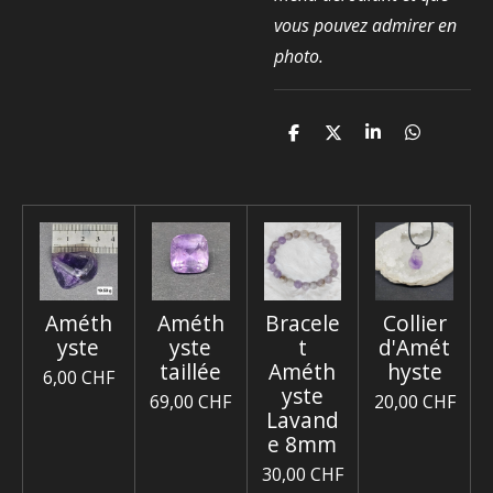
vous pouvez admirer en
photo.
P
P
P
P
a
a
a
a
r
r
r
r
t
t
t
t
a
a
a
a
g
g
g
g
e
e
e
e
r
r
r
r
Améth
Améth
Bracele
Collier
yste
yste
t
d'Amét
taillée
Améth
hyste
6,00 CHF
yste
69,00 CHF
20,00 CHF
Lavand
e 8mm
30,00 CHF