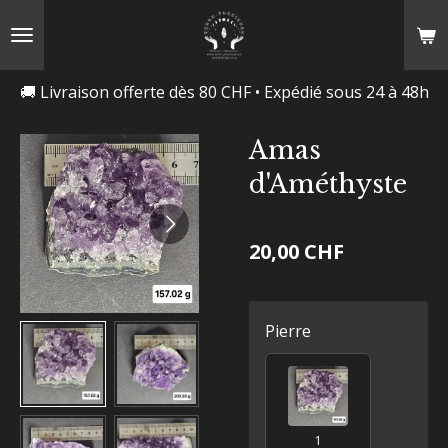
Passer
au
contenu
🚚 Livraison offerte dès 80 CHF • Expédié sous 24 à 48h
principal
Amas
d'Améthyste
20,00 CHF
Pierre
1