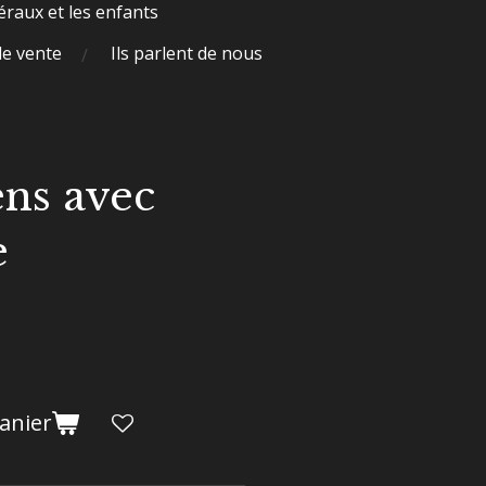
raux et les enfants
de vente
Ils parlent de nous
ens avec
e
anier