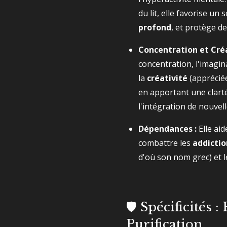
du lit, elle favorise un
profond
, et protège d
Concentration et Créa
concentration, l'imagin
la
créativité
(appréciée
en apportant une clart
l'intégration de nouvell
Dépendances :
Elle ai
combattre les
addictio
d'où son nom grec) et l
🛡️ Spécificités :
Purification