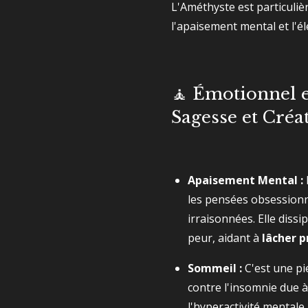
L'Améthyste est particuliè
l'apaisement mental et l'élé
🧘 Émotionnel e
Sagesse et Créat
Apaisement Mental :
les pensées obsessionn
irraisonnées. Elle dissip
peur, aidant à
lâcher p
Sommeil :
C'est une pi
contre l'insomnie due à 
l'hyperactivité mentale.