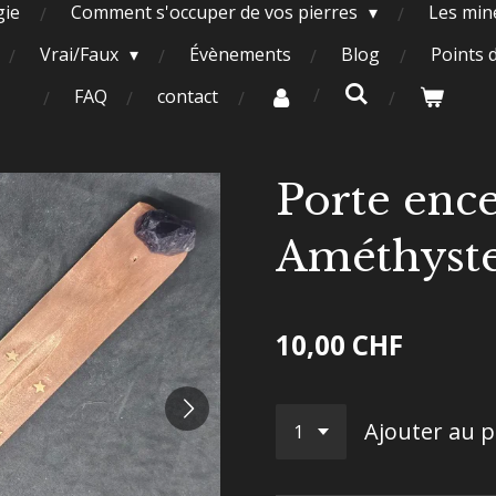
gie
Comment s'occuper de vos pierres
Les miné
Vrai/Faux
Évènements
Blog
Points 
FAQ
contact
Porte enc
Améthyst
10,00 CHF
Ajouter au p