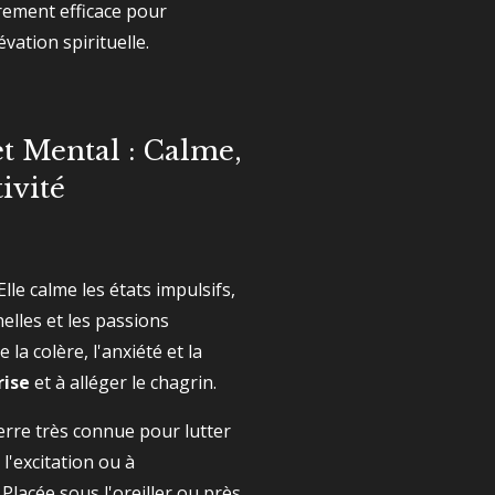
rement efficace pour
vation spirituelle.
t Mental : Calme,
ivité
Elle calme les états impulsifs,
elles et les passions
e la colère, l'anxiété et la
rise
et à alléger le chagrin.
erre très connue pour lutter
l'excitation ou à
 Placée sous l'oreiller ou près