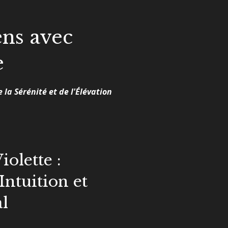
ens avec
e
 la Sérénité et de l'Élévation
olette :
 Intuition et
l