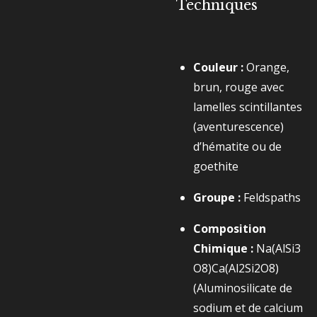
Techniques
Couleur :
Orange,
brun, rouge avec
lamelles scintillantes
(aventurescence)
d’hématite ou de
goethite
Groupe :
Feldspaths
Composition
Chimique :
Na(AlSi3​
O8​)Ca(Al2​Si2​O8​)
(Aluminosilicate de
sodium et de calcium