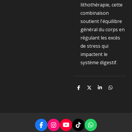
lithothérapie, cette
combinaison
soutient l'équilibre
général du corps en
régulant les excès
de stress qui
impactent le
système digestif.
P
P
P
P
a
a
a
a
r
r
r
r
t
t
t
t
a
a
a
a
g
g
g
g
e
e
e
e
r
r
r
r
F
I
Y
T
W