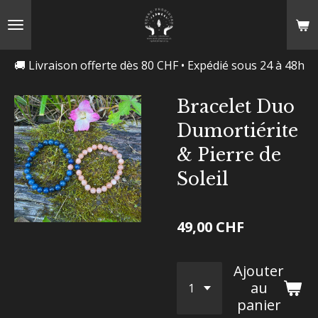
Passer
au
contenu
🚚 Livraison offerte dès 80 CHF • Expédié sous 24 à 48h
principal
Bracelet Duo
Dumortiérite
& Pierre de
Soleil
49,00 CHF
Ajouter
au
panier