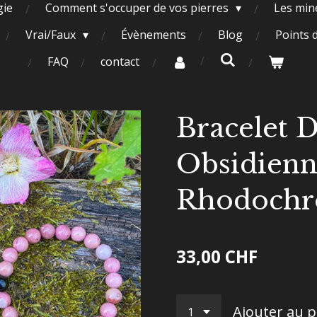
gie
Comment s'occuper de vos pierres
Les miné
Vrai/Faux
Évènements
Blog
Points 
FAQ
contact
Bracelet 
Obsidienn
Rhodochro
33,00 CHF
Ajouter au p