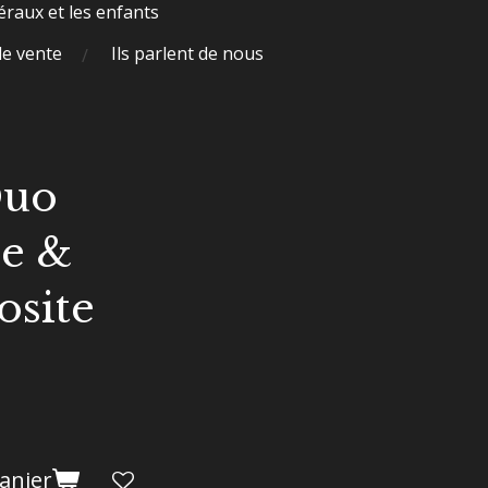
raux et les enfants
de vente
Ils parlent de nous
Duo
e &
site
anier