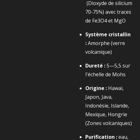
(Dioxyde de silicium
70-75%) avec traces
de
Fe3​O4​
et MgO
Système cristallin
:
Amorphe (verre
volcanique)
Dureté :
5—5,5 sur
l'échelle de Mohs
Origine :
Hawaï,
Japon, Java,
Indonésie, Islande,
Mexique, Hongrie
(Zones volcaniques)
Purification :
eau,