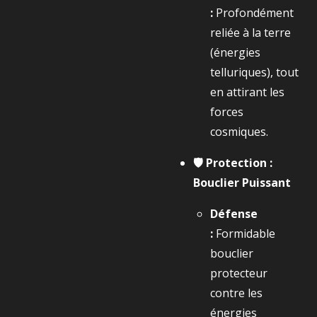
:
Profondément
reliée à la terre
(énergies
telluriques), tout
en attirant les
forces
cosmiques.
🛡️ Protection :
Bouclier Puissant
Défense
:
Formidable
bouclier
protecteur
contre les
énergies