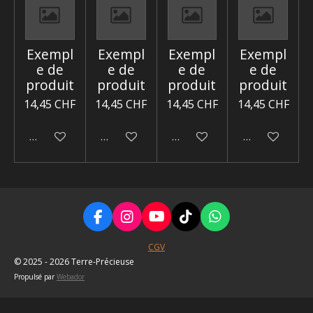
e
e
e
e
r
r
r
r
Exempl
Exempl
Exempl
Exempl
e de
e de
e de
e de
produit
produit
produit
produit
14,45 CHF
14,45 CHF
14,45 CHF
14,45 CHF
Désactivé
Désactivé
Désactivé
Désactivé
F
I
Y
T
W
a
n
o
i
h
c
s
u
k
a
CGV
e
t
T
T
t
© 2025 - 2026 Terre-Précieuse
b
a
u
o
s
Propulsé par
Webador
o
g
b
k
A
o
r
e
p