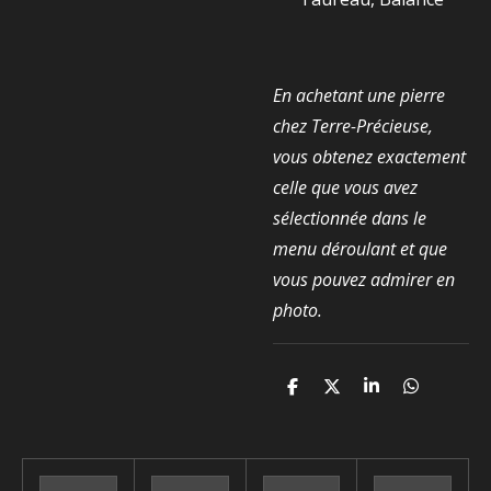
En achetant une pierre
chez Terre-Précieuse,
vous obtenez exactement
celle que vous avez
sélectionnée dans le
menu déroulant et que
vous pouvez admirer en
photo.
P
P
P
P
a
a
a
a
r
r
r
r
t
t
t
t
a
a
a
a
g
g
g
g