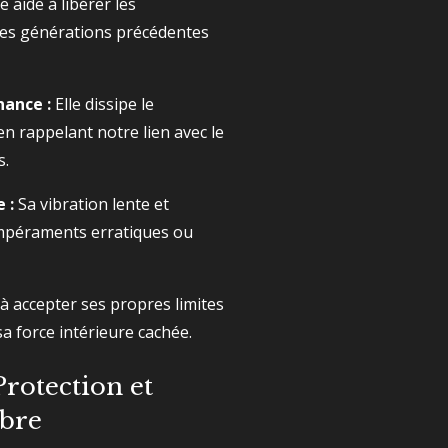
e aide à libérer les
des générations précédentes
ance :
Elle dissipe le
n rappelant notre lien avec le
s.
 :
Sa vibration lente et
empéraments erratiques ou
 à accepter ses propres limites
a force intérieure cachée.
 Protection et
mbre