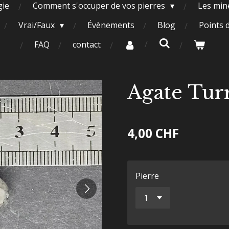
gie
Comment s'occuper de vos pierres
Les miné
Vrai/Faux
Évènements
Blog
Points 
FAQ
contact
Agate Turr
4,00 CHF
Pierre